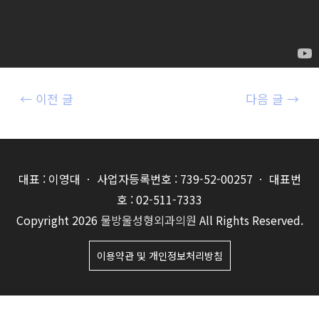
글
←
이전 글
다음 글
→
내
비
게
이
대표 : 이영대 ㆍ 사업자등록번호 : 739-52-00257 ㆍ 대표번
션
호 : 02-511-7333
Copyright 2026
물방울성형외과의원
All Rights Reserved.
이용약관 및 개인정보처리방침