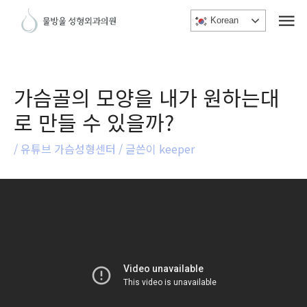
메
콘
Korean
텐
인
츠
메
로
건
뉴
가슴골의 모양을 내가 원하는대
너
로 만들 수 있을까?
뛰
기
/
유튜브 가슴성형센터
/ 글쓴이
keeper