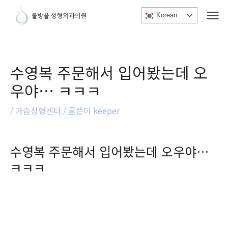
메
콘
Korean
텐
인
츠
메
로
건
뉴
수영복 주문해서 입어봤는데 오
너
우야… ㅋㅋㅋ
뛰
기
/
가슴성형센터
/ 글쓴이
keeper
수영복 주문해서 입어봤는데 오우야…
ㅋㅋㅋ