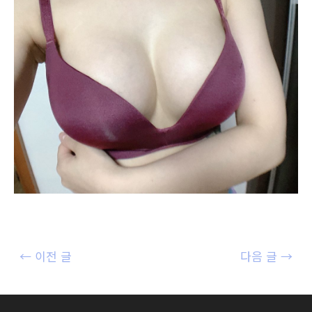
글
←
이전 글
다음 글
→
내
비
게