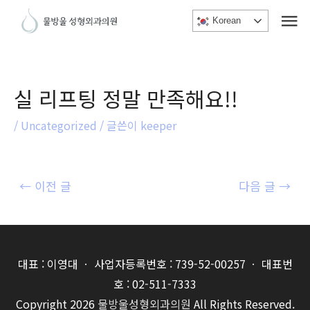
메
콘
Korean
텐
인
츠
메
로
건
뉴
실 리프팅 정말 만족해요!!
너
/
Uncategorized
/ 글쓴이
keeper
뛰
기
글
←
이전 글
다음 글
→
내
비
게
이
대표 : 이영대 ㆍ 사업자등록번호 : 739-52-00257 ㆍ 대표번
션
호 : 02-511-7333
Copyright 2026
물방울성형외과의원
All Rights Reserved.