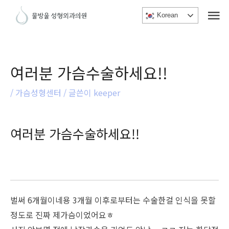
메
콘
Korean
텐
인
츠
메
로
건
뉴
여러분 가슴수술하세요!!
너
/
가슴성형센터
/ 글쓴이
keeper
뛰
기
여러분 가슴수술하세요!!
벌써 6개월이네용 3개월 이후로부터는 수술한걸 인식을 못할
정도로 진짜 제가슴이었어요ㅎ