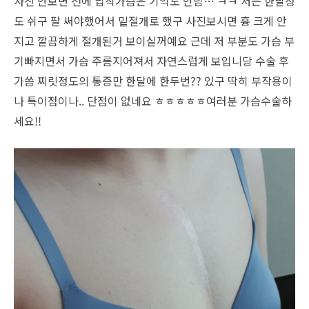
사진 안보면 전에 납작가슴은 기억도 안남… ㅋㅋ 저는 한달정
도 쉬구 팔 써야했어서 밑절개로 했구 사진보시면 흉 크게 안
지고 깔끔하게 절개된거 보이실꺼예요 근데 저 부분도 가슴 부
기빠지면서 가슴 주름지어져서 자연스럽게 보입니당 수술 후
가씀 찌릿정도의 통증만 한달에 한두번?? 있구 딱히 부작용이
나 특이점이나.. 단점이 없네요 ㅎㅎㅎㅎㅎ여러분 가슴수술하
세요!!