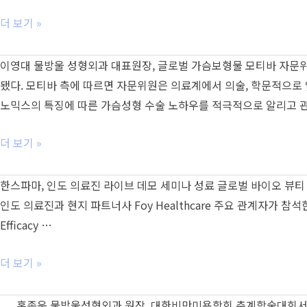
원
장,2023
외
초
KOAT
과
물
더 보기 »
청
20
홍
방
강
주
종
울
이영대 물방울 성형외과 대표원장, 글로벌 가슴보형물 모티바 자문위원(M
연
년
욱
성
됐다. 모티바 측에 따르면 자문위원은 의료계에서 의술, 학문적으로
추
원
형
노믹스의 특징에 따른 가슴성형 수술 노하우를 적극적으로 알리고 관
계
장,
외
학
2023
과
이
더 보기 »
술
한
홍
영
대
국
종
대
한스파마, 인도 의료진 라이브 데모 세미나 성료 글로벌 바이오 뷰티
회
미
욱
물
인도 의료진과 현지 파트너사 Foy Healthcare 주요 관계자가 참
용
원
방
Efficacy …
외
장
울
과
웨
성
한
더 보기 »
의
비
형
스
학
나
외
파
홍종욱 물방울성형외과 원장, 대한비만미용학회 춘계학술대회서 강연