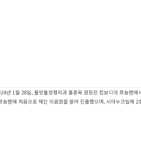
024년 1월 28일, 물방울성형외과 홍종욱 원장은 캄보디아 프놈펜에
프놈펜에 처음으로 체인 의료원을 열어 진출했으며, 시아누크빌에 2호점