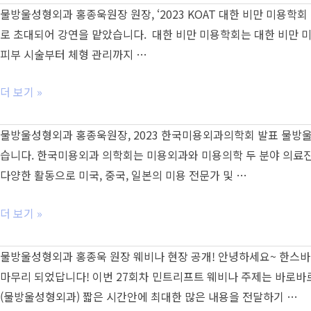
울
물방울성형외과 홍종욱원장 원장, ‘2023 KOAT 대한 비만 미용
홍
로 초대되어 강연을 맡았습니다. ​ 대한 비만 미용학회는 대한 비만
종
피부 시술부터 체형 관리까지 …
욱
원
물
더 보기 »
장,
방
2024
울
물방울성형외과 홍종욱원장, 2023 한국미용외과의학회 발표 물방울성
푸
성
습니다. ​한국미용외과 의학회는 미용외과와 미용의학 두 분야 의료
캉
형
다양한 활동으로 미국, 중국, 일본의 미용 전문가 및 …
국
외
제
과
물
더 보기 »
미
홍
방
용
종
울
물방울성형외과 홍종욱 원장 웨비나 현장 공개! 안녕하세요~ 한스바
의
욱
성
마무리 되었답니다! 이번 27회차 민트리프트 웨비나 주제는 바로바로바로
료
원
형
(물방울성형외과) 짧은 시간안에 최대한 많은 내용을 전달하기 …