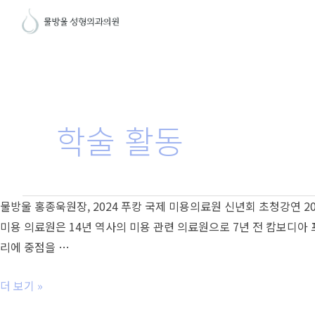
콘
텐
츠
로
건
너
학술 활동
뛰
기
물방울 홍종욱원장, 2024 푸캉 국제 미용의료원 신년회 초청강연 2
미용 의료원은 14년 역사의 미용 관련 의료원으로 7년 전 캄보디아 
리에 중점을 …
물
더 보기 »
방