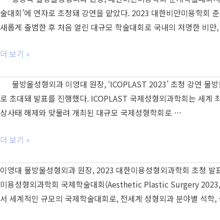
회
현
과
마,
술대회’에 연자로 초청돼 강연을 맡았다. 2023 대한비만미용학
발
장
대
인
새롭게 출범한 후 처음 열린 대규모 학술대회로 국내의 저명한 비만, 
표
공
표
도
개!
원
의
홍
더 보기 »
장,
료
종
글
진
욱
물방울성형외과 이영대 원장, ‘ICOPLAST 2023’ 초청 강연 물
로
라
물
로 초대돼 발표를 진행했다. ICOPLAST 국제성형외과학회는 세계 최
벌
이
방
상사태 해제와 맞물려 개최된 대규모 국제성형학회로 …
가
브
울
슴
데
성
물
더 보기 »
보
모
형
방
형
세
외
울
이영대 물방울성형외과 원장, 2023 대한미용성형외과학회 초청 발표
물
미
과
성
미용성형외과학회 국제학술대회(Aesthetic Plastic Surger
모
나
원
형
서 세계적인 규모의 국제학술대회로, 전세계 성형외과 분야별 석학,
티
성
장,
외