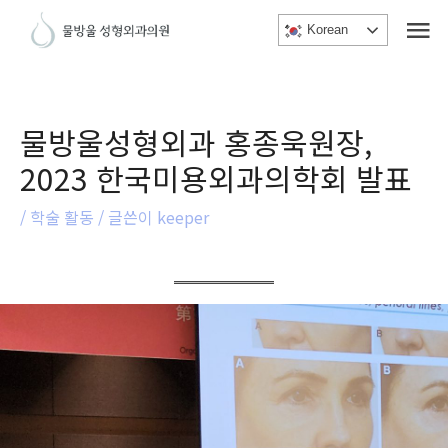
메
콘
Korean
텐
인
츠
메
로
건
뉴
물방울성형외과 홍종욱원장,
너
2023 한국미용외과의학회 발표
뛰
기
/
학술 활동
/ 글쓴이
keeper