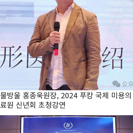
물방울 홍종욱원장, 2024 푸캉 국제 미용의
료원 신년회 초청강연