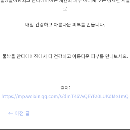
물방울성형외고 안티에이징은 개인의 피부 상태에 맞는 섬세한 시술
로
매일 건강하고 아름다운 피부를 만듭니다.
물방울 안티에이징에서 더 건강하고 아름다운 피부를 만나보세요.
출처:
https://mp.weixin.qq.com/s/dmT46VyQEYFa0LUKdMe1mQ
글
←
이전 글
내
비