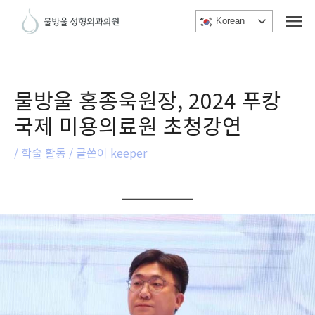
메
콘
Korean
텐
인
츠
메
로
건
뉴
물방울 홍종욱원장, 2024 푸캉
너
국제 미용의료원 초청강연
뛰
기
/
학술 활동
/ 글쓴이
keeper